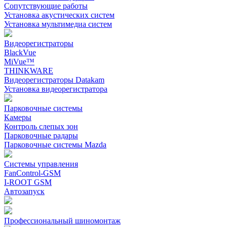
Сопутствующие работы
Установка акустических систем
Установка мультимедиа систем
Видеорегистраторы
BlackVue
MiVue™
THINKWARE
Видеорегистраторы Datakam
Установка видеорегистратора
Парковочные системы
Камеры
Контроль слепых зон
Парковочные радары
Парковочные системы Mazda
Системы управления
FanControl-GSM
I-ROOT GSM
Автозапуск
Профессиональный шиномонтаж