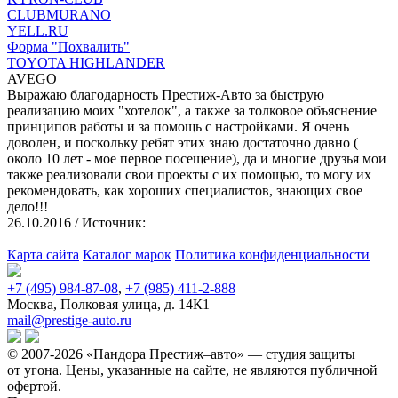
CLUBMURANO
YELL.RU
Форма "Похвалить"
TOYOTA HIGHLANDER
AVEGO
Выражаю благодарность Престиж-Авто за быструю
реализацию моих "хотелок", а также за толковое объяснение
принципов работы и за помощь с настройками. Я очень
доволен, и поскольку ребят этих знаю достаточно давно (
около 10 лет - мое первое посещение), да и многие друзья мои
также реализовали свои проекты с их помощью, то могу их
рекомендовать, как хороших специалистов, знающих свое
дело!!!
26.10.2016
/ Источник:
Карта сайта
Каталог марок
Политика конфиденциальности
+7 (495) 984-87-08
,
+7 (985) 411-2-888
Москва, Полковая улица, д. 14К1
mail@prestige-auto.ru
© 2007-2026 «Пандора Престиж–авто» — студия защиты
от угона.
Цены, указанные на сайте, не являются публичной
офертой.