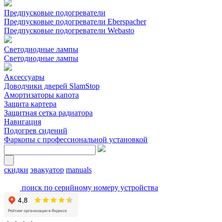
Предпусковые подогреватели
Предпусковые подогреватели Eberspacher
Предпусковые подогреватели Webasto
Светодиодные лампы
Светодиодные лампы
Аксессуары
Доводчики дверей SlamStop
Амортизаторы капота
Защита картера
Защитная сетка радиатора
Навигация
Подогрев сидений
Фаркопы с профессиональной установкой
скидки
эвакуатор
manuals
поиск по серийному номеру устройства