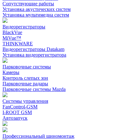
Сопутствующие работы
Установка акустических систем
Установка мультимедиа систем
Видеорегистраторы
BlackVue
MiVue™
THINKWARE
Видеорегистраторы Datakam
Установка видеорегистратора
Парковочные системы
Камеры
Контроль слепых зон
Парковочные радары
Парковочные системы Mazda
Системы управления
FanControl-GSM
I-ROOT GSM
Автозапуск
Профессиональный шиномонтаж