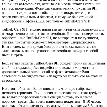
гоночных автомобилях, осенью 2016 года начался серийный
выпуск продукции. Формула керамических покрытий 9Н -
давно не секрет, а вот чтобы прочное покрытие еще и
ослепляло зеркальным блеском, к тому же был стойкий
гидрофобный эффект...Да, это только Tufflek-Cera 9H!
Tufflek-Cera 9H - можно называть целительным бальзамом для
лакокрасочного покрытия автомобиля. Цветные поверхности,
обработанные Tufflek-Cera 9H, не выгорают и не тускнеют,
так как покрытие содержит блокираторы ультрафиолета.
Влага, снег, капли дождя быстро и легко скатываются, не
задерживаясь на поверхности автомобиля, забирая с собой
пыль и грязь.
Бесцветная защита Tufflek-Cera 9H создает прочный защитный
слой, не поддающийся воздействию воды и жидкости, а
дополнительный оптический эффект заставляет Ваш
автомобиль выглядеть так, как будто он только что выехал из
автосалона.
Но стоит обратить Ваше внимание, что надо набраться
немного терпения. Технология нанесения покрытия требует
не только профессионализма специалистов, но и самое
дорогое - время. Да, время нанесения покрытия - 8-10 часов,
включая обязательную сушку автомобиля минимум 6-8 часов.