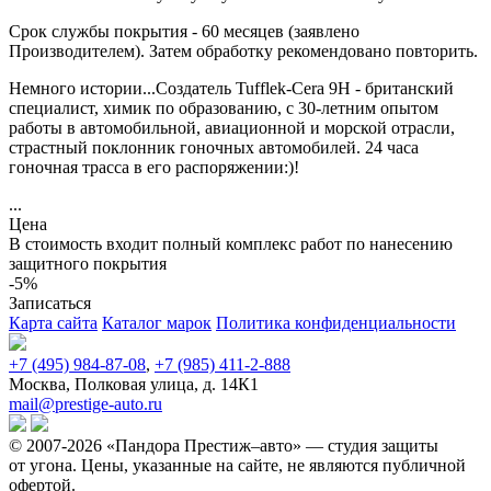
Срок службы покрытия - 60 месяцев (заявлено
Производителем). Затем обработку рекомендовано повторить.
Немного истории...Создатель Tufflek-Cera 9Н - британский
специалист, химик по образованию, с 30-летним опытом
работы в автомобильной, авиационной и морской отрасли,
страстный поклонник гоночных автомобилей. 24 часа
гоночная трасса в его распоряжении:)!
...
Цена
В стоимость входит полный комплекс работ по нанесению
защитного покрытия
-5%
Записаться
Карта сайта
Каталог марок
Политика конфиденциальности
+7 (495) 984-87-08
,
+7 (985) 411-2-888
Москва, Полковая улица, д. 14К1
mail@prestige-auto.ru
© 2007-2026 «Пандора Престиж–авто» — студия защиты
от угона.
Цены, указанные на сайте, не являются публичной
офертой.