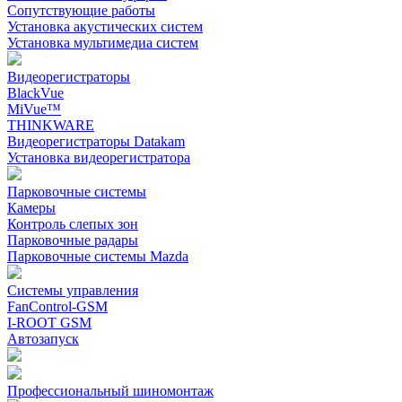
Сопутствующие работы
Установка акустических систем
Установка мультимедиа систем
Видеорегистраторы
BlackVue
MiVue™
THINKWARE
Видеорегистраторы Datakam
Установка видеорегистратора
Парковочные системы
Камеры
Контроль слепых зон
Парковочные радары
Парковочные системы Mazda
Системы управления
FanControl-GSM
I-ROOT GSM
Автозапуск
Профессиональный шиномонтаж