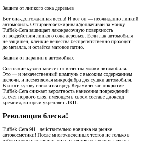
Защита от липкого сока деревьев
Вот она-долгожданная весна! И вот он — неожиданно липкий
автомобиль. Оттирай/обезжиривай/доплачивай за мойку.
Tufflek-Cera защищает лакокрасочную поверхность
от воздействия липкого сока деревьев. Если лак автомобиля
не защищен, клейкие вещества беспрепятственно проходят
до металла, и остаётся матовое пятно.
Защита от царапин в автомойках
Состояние кузова зависит от качества мойки автомобиля.
Это — и некачественный шампунь с высоким содержанием
щелочи, и несменяемая микрофибра для сушки автомобиля.
В итоге кузову наносится вред. Керамическое покрытие
Tufflek-Cera снижает вероятность нанесения повреждений
за счет первого слоя, имеющем в своем составе диоксид
кремния, который укрепляет ЛКП.
Революция блеска!
Tufflek-Cera 9H - действительно новинка на рынке
автокосметики! После многочисленных тестов не только в
лабораторных условиях, но и на тестовых такси и даже на