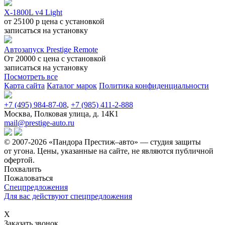
X-1800L v4 Light
от 25100 р
цена
с установкой
записаться
на установку
Автозапуск Prestige Remote
От 20000
c
цена
с установкой
записаться
на установку
Посмотреть все
Карта сайта
Каталог марок
Политика конфиденциальности
+7 (495) 984-87-08
,
+7 (985) 411-2-888
Москва, Полковая улица, д. 14К1
mail@prestige-auto.ru
© 2007-2026 «Пандора Престиж–авто» — студия защиты
от угона.
Цены, указанные на сайте, не являются публичной
офертой.
Похвалить
Пожаловаться
Спецпредложения
Для вас действуют спецпредложения
Х
Заказать звонок