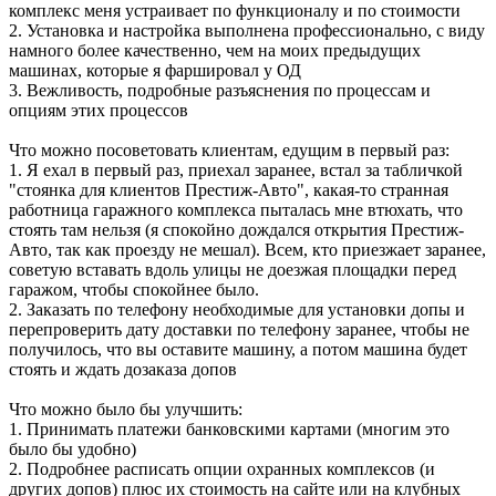
комплекс меня устраивает по функционалу и по стоимости
2. Установка и настройка выполнена профессионально, с виду
намного более качественно, чем на моих предыдущих
машинах, которые я фаршировал у ОД
3. Вежливость, подробные разъяснения по процессам и
опциям этих процессов
Что можно посоветовать клиентам, едущим в первый раз:
1. Я ехал в первый раз, приехал заранее, встал за табличкой
"стоянка для клиентов Престиж-Авто", какая-то странная
работница гаражного комплекса пыталась мне втюхать, что
стоять там нельзя (я спокойно дождался открытия Престиж-
Авто, так как проезду не мешал). Всем, кто приезжает заранее,
советую вставать вдоль улицы не доезжая площадки перед
гаражом, чтобы спокойнее было.
2. Заказать по телефону необходимые для установки допы и
перепроверить дату доставки по телефону заранее, чтобы не
получилось, что вы оставите машину, а потом машина будет
стоять и ждать дозаказа допов
Что можно было бы улучшить:
1. Принимать платежи банковскими картами (многим это
было бы удобно)
2. Подробнее расписать опции охранных комплексов (и
других допов) плюс их стоимость на сайте или на клубных