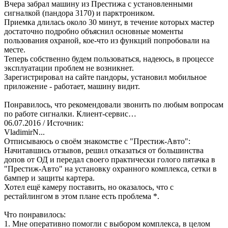
Вчера забрал машину из Престижа с установленными
сигналкой (пандора 3170) и парктроником.
Приемка длилась около 30 минут, в течение которых мастер
достаточно подробно объяснил основные моменты
пользования охраной, кое-что из функций попробовали на
месте.
Теперь собственно будем пользоваться, надеюсь, в процессе
эксплуатации проблем не возникнет.
Зарегистрировал на сайте пандоры, установил мобильное
приложение - работает, машину видит.
Понравилось, что рекомендовали звонить по любым вопросам
по работе сигналки. Клиент-сервис…
06.07.2016
/ Источник:
VladimirN...
Отписываюсь о своём знакомстве с "Престиж-Авто":
Начитавшись отзывов, решил отказаться от большинства
допов от ОД и передал своего практически голого пятачка в
"Престиж-Авто" на установку охранного комплекса, сетки в
бампер и защиты картера.
Хотел ещё камеру поставить, но оказалось, что с
рестайлингом в этом плане есть проблема *.
Что понравилось:
1. Мне оперативно помогли с выбором комплекса, в целом