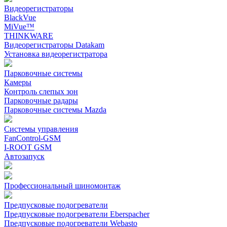
Видеорегистраторы
BlackVue
MiVue™
THINKWARE
Видеорегистраторы Datakam
Установка видеорегистратора
Парковочные системы
Камеры
Контроль слепых зон
Парковочные радары
Парковочные системы Mazda
Системы управления
FanControl-GSM
I-ROOT GSM
Автозапуск
Профессиональный шиномонтаж
Предпусковые подогреватели
Предпусковые подогреватели Eberspacher
Предпусковые подогреватели Webasto