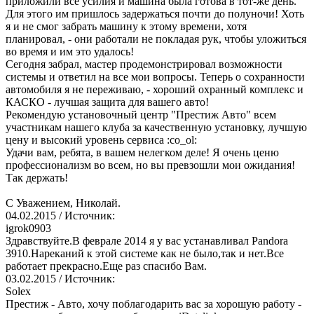
приложили все усилия и машина была готова в тот-же день.
Для этого им пришлось задержаться почти до полуночи! Хоть
я и не смог забрать машину к этому времени, хотя
планировал, - они работали не покладая рук, чтобы уложиться
во время и им это удалось!
Сегодня забрал, мастер продемонстрировал возможности
системы и ответил на все мои вопросы. Теперь о сохранности
автомобиля я не переживаю, - хороший охранный комплекс и
КАСКО - лучшая защита для вашего авто!
Рекомендую установочный центр "Престиж Авто" всем
участникам нашего клуба за качественную установку, лучшую
цену и высокий уровень сервиса :co_ol:
Удачи вам, ребята, в вашем нелегком деле! Я очень ценю
профессионализм во всем, но вы превзошли мои ожидания!
Так держать!
С Уважением, Николай.
04.02.2015
/ Источник:
igrok0903
Здравствуйте.В феврале 2014 я у вас устанавливал Pandora
3910.Нареканий к этой системе как не было,так и нет.Все
работает прекрасно.Еще раз спасибо Вам.
03.02.2015
/ Источник:
Solex
Престиж - Авто, хочу поблагодарить вас за хорошую работу -