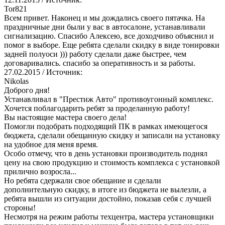
Tor821
Всем привет. Наконец и мы дождались своего пятачка. На
праздничные дни были у вас в автосалоне, устанавливали
сигнализацию. Спасибо Алексею, все доходчиво объяснил и
помог в выборе. Еще ребята сделали скидку в виде тонировки
задней полуоси ))) работу сделали даже быстрее, чем
договаривались. спасибо за оперативность и за работы.
27.02.2015
/ Источник:
Nikolas
Доброго дня!
Устанавливал в "Престиж Авто" противоугонный комплекс.
Хочется поблагодарить ребят за проделанную работу!
Вы настоящие мастера своего дела!
Помогли подобрать подходящий ПК в рамках имеющегося
бюджета, сделали обещанную скидку и записали на установку
на удобное для меня время.
Особо отмечу, что в день установки производитель поднял
цену на свою продукцию и стоимость комплекса с установкой
прилично возросла...
Но ребята сдержали свое обещание и сделали
дополнительную скидку, в итоге из бюджета не вылезли, а
ребята вышли из ситуации достойно, показав себя с лучшей
стороны!
Несмотря на режим работы техцентра, мастера установщики