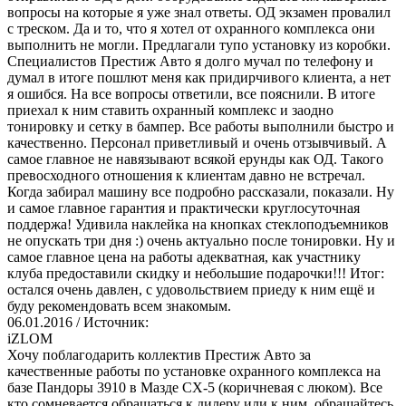
вопросы на которые я уже знал ответы. ОД экзамен провалил
с треском. Да и то, что я хотел от охранного комплекса они
выполнить не могли. Предлагали тупо установку из коробки.
Специалистов Престиж Авто я долго мучал по телефону и
думал в итоге пошлют меня как придирчивого клиента, а нет
я ошибся. На все вопросы ответили, все пояснили. В итоге
приехал к ним ставить охранный комплекс и заодно
тонировку и сетку в бампер. Все работы выполнили быстро и
качественно. Персонал приветливый и очень отзывчивый. А
самое главное не навязывают всякой ерунды как ОД. Такого
превосходного отношения к клиентам давно не встречал.
Когда забирал машину все подробно рассказали, показали. Ну
и самое главное гарантия и практически круглосуточная
поддержа! Удивила наклейка на кнопках стеклоподъемников
не опускать три дня :) очень актуально после тонировки. Ну и
самое главное цена на работы адекватная, как участнику
клуба предоставили скидку и небольшие подарочки!!! Итог:
остался очень давлен, с удовольствием приеду к ним ещё и
буду рекомендовать всем знакомым.
06.01.2016
/ Источник:
iZLOM
Хочу поблагодарить коллектив Престиж Авто за
качественные работы по установке охранного комплекса на
базе Пандоры 3910 в Мазде СХ-5 (коричневая с люком). Все
кто сомневается обращаться к дилеру или к ним, обращайтесь