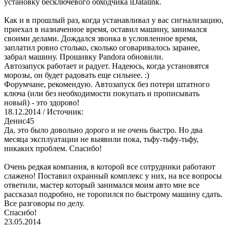
установку бесключевого обходчика iDatalink.
Как и в прошлый раз, когда устанавливал у вас сигнализацию,
приехал в назначенное время, оставил машину, занимался
своими делами. Дождался звонка в условленное время,
заплатил ровно столько, сколько оговаривалось заранее,
забрал машину. Прошивку Pandora обновили.
Автозапуск работает и радует. Надеюсь, когда установятся
морозы, он будет радовать еще сильнее. :)
Форумчане, рекомендую. Автозапуск без потери штатного
ключа (или без необходимости покупать и прописывать
новый) - это здорово!
18.12.2014
/ Источник:
Денис45
Да, это было довольно дорого и не очень быстро. Но два
месяца эксплуатации не выявили пока, тьфу-тьфу-тьфу,
никаких проблем. Спасибо!
Очень редкая компания, в которой все сотрудники работают
слажено! Поставил охранный комплекс у них, на все вопросы
ответили, мастер который занимался моим авто мне все
рассказал подробно, не торопился по быстрому машину сдать.
Все разговоры по делу.
Спасибо!
23.05.2014