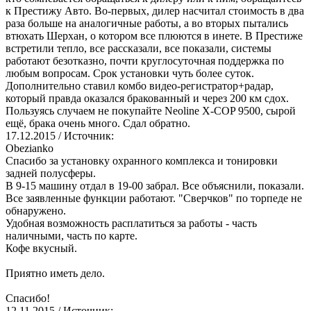
к Престижу Авто. Во-первых, дилер насчитал стоимость в два
раза больше на аналогичные работы, а во вторых пытались
втюхать Шерхан, о котором все плюются в инете. В Престиже
встретили тепло, все рассказали, все показали, системы
работают безотказно, почти круглосуточная поддержка по
любым вопросам. Срок установки чуть более суток.
Дополнительно ставил комбо видео-регистратор+радар,
который правда оказался бракованный и через 200 км сдох.
Пользуясь случаем не покупайте Neoline X-COP 9500, сырой
ещё, брака очень много. Сдал обратно.
17.12.2015
/ Источник:
Obezianko
Спасибо за установку охранного комплекса и тонировки
задней полусферы.
В 9-15 машину отдал в 19-00 забрал. Все объяснили, показали.
Все заявленные функции работают. "Сверчков" по торпеде не
обнаружено.
Удобная возможность расплатиться за работы - часть
наличными, часть по карте.
Кофе вкусный.
Приятно иметь дело.
Спасибо!
12.11.2015
/ Источник: