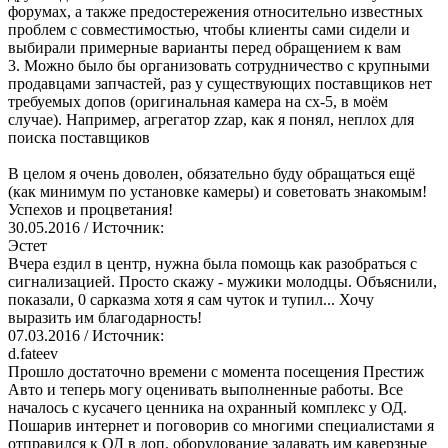
форумах, а также предостережения относительно известных
проблем с совместимостью, чтобы клиенты сами сидели и
выбирали примерные варианты перед обращением к вам
3. Можно было бы организовать сотрудничество с крупными
продавцами запчастей, раз у существующих поставщиков нет
требуемых допов (оригинальная камера на cx-5, в моём
случае). Например, агрегатор zzap, как я понял, неплох для
поиска поставщиков
В целом я очень доволен, обязательно буду обращаться ещё
(как минимум по установке камеры) и советовать знакомым!
Успехов и процветания!
30.05.2016
/ Источник:
Эстет
Вчера ездил в центр, нужна была помощь как разобраться с
сигнализацией. Просто скажу - мужики молодцы. Объяснили,
показали, 0 сарказма хотя я сам чуток и тупил... Хочу
выразить им благодарность!
07.03.2016
/ Источник:
d.fateev
Прошло достаточно времени с момента посещения Престиж
Авто и теперь могу оценивать выполненные работы. Все
началось с кусачего ценника на охранный комплекс у ОД.
Пошарив интернет и поговорив со многими специалистами я
отправился к ОД в доп. оборудование задавать им каверзные