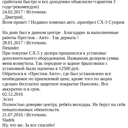
сработали быстро и все доходчиво объяснили+гарантия 3
года=рекомендую)
24.02.2017
/ Источник:
_Дмитрий_
Всем привет ! Недавно поменял авто ,приобрел СХ-5 Суприм
.
На днях был в данном центре . Благодарю за выполненные
работы Престиж - Авто . Так держать !
28.01.2017
/ Источник:
Detander
При покупке СХ-5 у дилера приценился к установке
дополнительного оборудования. Названная дилером сумма
меня возмутила. Так передние и задние брызговики с
установкой были оценены в 12500 руб.
Обратился в «Престиж Авто», где был установлено все
необходимое по приемлемой цене, кроме того по акции
сделано бесплатно защитное покрытие Нанолекс. Все
аккуратно и в срок.
02.12.2016
Эстет
Полностью доверяю центру, ребята молодцы. Не берут на себя
невыполнимых обязательств.
21.07.2016
/ Источник:
Sladek
Ну, что же. За все спасибо!