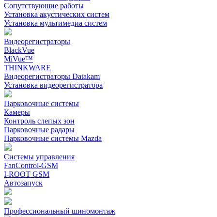
Сопутствующие работы
Установка акустических систем
Установка мультимедиа систем
Видеорегистраторы
BlackVue
MiVue™
THINKWARE
Видеорегистраторы Datakam
Установка видеорегистратора
Парковочные системы
Камеры
Контроль слепых зон
Парковочные радары
Парковочные системы Mazda
Системы управления
FanControl-GSM
I-ROOT GSM
Автозапуск
Профессиональный шиномонтаж