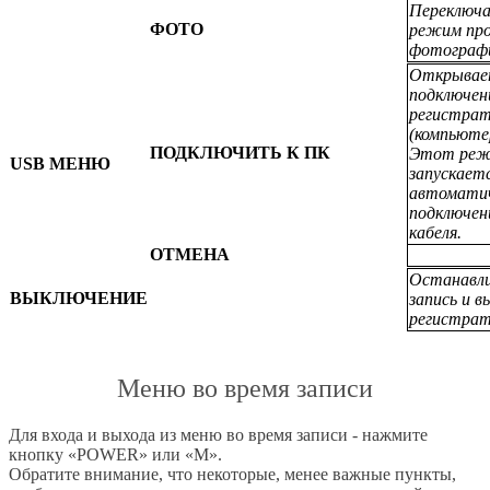
Переключа
ФОТО
режим пр
фотограф
Открывае
подключен
регистрат
(компьюте
ПОДКЛЮЧИТЬ К ПК
Этот ре
USB МЕНЮ
запускает
автоматич
подключен
кабеля.
ОТМЕНА
Останавл
ВЫКЛЮЧЕНИЕ
запись и 
регистрат
Меню во время записи
Для входа и выхода из меню во время записи - нажмите
кнопку «POWER» или «M».
Обратите внимание, что некоторые, менее важные пункты,