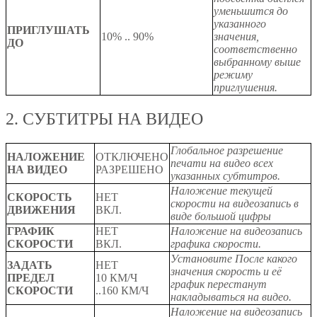
уменьшится до
указанного
ПРИГЛУШАТЬ
10%
..
90%
значения,
ДО
соответственно
выбранному выше
режиму
приглушения.
2. СУБТИТРЫ НА ВИДЕО
Глобальное разрешение
НАЛОЖЕНИЕ
ОТКЛЮЧЕНО
печати на видео всех
НА ВИДЕО
РАЗРЕШЕНО
указанных субтитров.
Наложение текущей
СКОРОСТЬ
НЕТ
скорости на видеозапись в
ДВИЖЕНИЯ
ВКЛ.
виде большой цифры
ГРАФИК
НЕТ
Наложение на видеозапись
СКОРОСТИ
ВКЛ.
графика скорости.
Установите После какого
ЗАДАТЬ
НЕТ
значения скорость и её
ПРЕДЕЛ
10 КМ/Ч
график перестанут
СКОРОСТИ
..
160 КМ/Ч
накладываться на видео.
Наложение на видеозапись