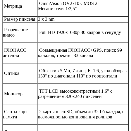
OmniVision OV2710 CMOS 2
Матрица
Мегапикселя 1/2,5"
Размер пикселя
3 х 3 nm
Разрешение
Full-HD 1920х1080р 30 кадров в секунду
видео
ГЛОНАСС
Совмещенная ГЛОНАСС+GPS, поиск 99
антенна
каналов, трекинг 33 канала
Объектив 5 Мп, 7 линз, F=1.6, угол обзора -
Оптика
130° по диагонали 110° по горизонтали
TFT LCD высококонтрастный 1,6" с
Монитор
разрешением 320х240 пикселей
Слоты карт
2 карты microSD, объем до 32 Гб каждая, с
памяти
возможностью копирования роликов