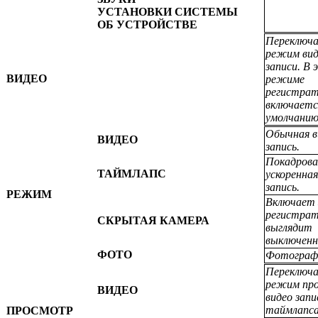
УСТАНОВКИ СИСТЕМЫ
ОБ УСТРОЙСТВЕ
Переключа
режим вид
записи. В 
ВИДЕО
режиме
регистра
включаетс
умолчанию
Обычная в
ВИДЕО
запись.
Покадрова
ТАЙМЛАПС
ускоренная
запись.
РЕЖИМ
Включает 
регистра
СКРЫТАЯ КАМЕРА
выглядит
выключен
ФОТО
Фотограф
Переключа
режим пр
ВИДЕО
видео запи
таймлапса
ПРОСМОТР