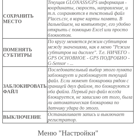
Текущая GLONASS/GPS информация -
координаты, скорость, направление, и
т.п. сохраняются в текстовый файл
СОХРАНИТЬ
Places.csv, в корне карты памяти. В
МЕСТО
дальнейшем, на компьютере, его удобно
открыть с помощью Excel или просто
блокнотом.
По кругу меняется режим субтитров
между значениями, как в меню "Режим
ПОМЕНЯТЬ
субтитров на дисплее". Т.е. НИЧЕГО -
СУБТИТРЫ
GPS ОСНОВНОЕ - GPS ПОДРОБНО -
G-Sensor - ...
Последовательный выбор этого пункта
заблокирует и разблокирует текущий
файл. Если момент блокировки рядом с
ЗАБЛОКИРОВАТЬ
границей двух файлов, то блокируются
ФАЙЛ
оба файла. Первый раз файл всегда
блокируется, не зависимо от того, была
ли автоматическая блокировка по
датчику удара до этого.
Останавливает запись и выключает
ВЫКЛЮЧЕНИЕ
регистратор.
Меню "Настройки"