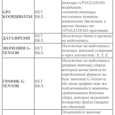
текущих GPS/GLONASS
координат,
GPS
НЕТ
соответствующих
КООРДИНАТЫ
ВКЛ.
населенных пунктов,
направление движения, и
прочих данных от
GPS/GLONASS приемника.
НЕТ
Наложение даты и времени
ДАТА/ВРЕМЯ
ВКЛ.
на видеозапись.
Наложение на видеозапись
ЗНАЧЕНИЯ G-
НЕТ
текущих значений ускорения
SENSOR
ВКЛ.
в трех плоскостях: X, Y, Z.
Наложение на видеозапись
графика датчика ударов,
который вычисляется по
определенной формуле на
базе значений G-Sensor-а.
ГРАФИК G-
НЕТ
На этом графике так же
SENSOR
ВКЛ.
подсвечиваются моменты
срабатывания датчика
удара, которые вызывают
блокировку файла (защиту
от удаления).
Печатается значение