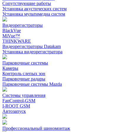
Сопутствующие работы
Установка акустических систем
Установка мультимедиа систем
Видеорегистраторы
BlackVue
MiVue™
THINKWARE
Видеорегистраторы Datakam
Установка видеорегистратора
Парковочные системы
Камеры
Контроль слепых зон
Парковочные радары
Парковочные системы Mazda
Системы управления
FanControl-GSM
I-ROOT GSM
Автозапуск
Профессиональный шиномонтаж