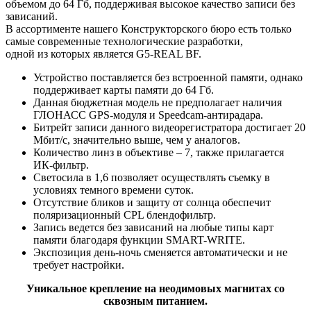
объемом до 64 Гб, поддерживая высокое качество записи без
зависаний.
В ассортименте нашего Конструкторского бюро есть только
самые современные технологические разработки,
одной из которых является G5-REAL BF.
Устройство поставляется без встроенной памяти, однако
поддерживает карты памяти до 64 Гб.
Данная бюджетная модель не предполагает наличия
ГЛОНАСС GPS-модуля и Speedcam-антирадара.
Битрейт записи данного видеорегистратора достигает 20
Мбит/с, значительно выше, чем у аналогов.
Количество линз в объективе – 7, также прилагается
ИК-фильтр.
Светосила в 1,6 позволяет осуществлять съемку в
условиях темного времени суток.
Отсутствие бликов и защиту от солнца обеспечит
поляризационный CPL блендофильтр.
Запись ведется без зависаний на любые типы карт
памяти благодаря функции SMART-WRITE.
Экспозиция день-ночь сменяется автоматически и не
требует настройки.
Уникальное крепление на неодимовых магнитах со
сквозным питанием.