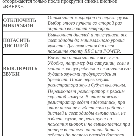
отображаются только после прокрутки списка кнопкой
«ВВЕРХ».
Отключает микрофон до перезагрузки.
ОТКЛЮЧИТЬ
Выбор этого пункта во второй раз
МИКРОФОН
обратно включает микрофон.
Выключает дисплей и приглушает все
ПОГАСИТЬ
светодиоды до минимального уровня
ДИСПЛЕЙ
яркости. Для включения дисплея
нажмите кнопку REC или POWER.
Временно отключаются все звуки.
Удобно, например для ситуации, если в
ВЫКЛЮЧИТЬ
машине заснул ребенок и не хочется его
ЗВУКИ
будить звуками предупреждения
Speedcam. После перезагрузки
регистратора звуки будут включены.
Переключает регистратор в режим
скрытой камеры. В этом режиме
регистратор ведет видеозапись, при
этом никак не выдает свою работу:
дисплей и светодиоды выключены, не
издает звуков, не реагирует на
нажатия кнопок и не выключается при
потере внешнего питания. Запись
ведется до полного разряда батареи.