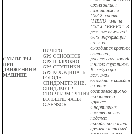
время записи
нажатием на
G8/G9 кнопки
"MENU" или на
G5/G6 "ВВЕРХ". В
режиме основной
GPS информации
на экран
выводится кратко:
НИЧЕГО
скорость,
GPS ОСНОВНОЕ
СУБТИТРЫ
расстояния, города
GPS ПОДРОБНО
ПРИ
и число спутников.
GPS СПУТНИКИ
ДВИЖЕНИИ В
В следующих
GPS КООРДИНАТЫ
МАШИНЕ
режимах
ГОРОДА
выводится каждая
СПИДОМЕТР ИНВ.
из этих
СПИДОМЕТР
составляющих но
СПОРТ ИЗМЕРЕНИЯ
подробнее и
БОЛЬШИЕ ЧАСЫ
крупнее.
G-SENSOR
Спортивные
измерения это
подсчет
пройденного пути,
времени и средней