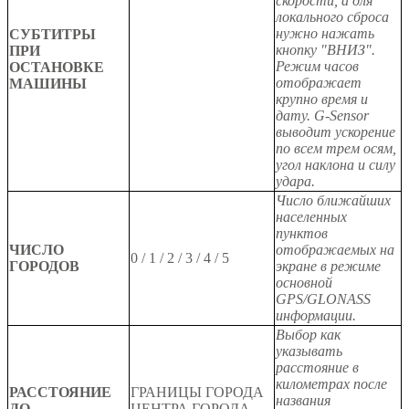
скорости, а для
локального сброса
нужно нажать
СУБТИТРЫ
кнопку "ВНИЗ".
ПРИ
Режим часов
ОСТАНОВКЕ
отображает
МАШИНЫ
крупно время и
дату. G-Sensor
выводит ускорение
по всем трем осям,
угол наклона и силу
удара.
Число ближайших
населенных
пунктов
ЧИСЛО
отображаемых на
0
/
1
/
2
/
3
/
4
/
5
ГОРОДОВ
экране в режиме
основной
GPS/GLONASS
информации.
Выбор как
указывать
расстояние в
километрах после
РАССТОЯНИЕ
ГРАНИЦЫ ГОРОДА
названия
ДО
ЦЕНТРА ГОРОДА