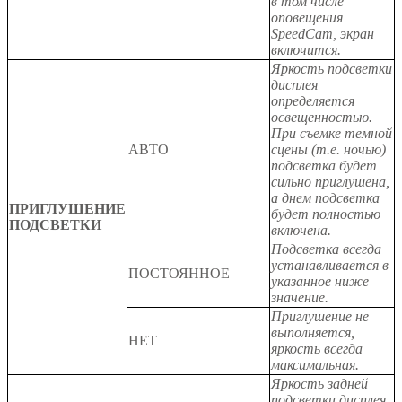
в том числе
оповещения
SpeedCam, экран
включится.
Яркость подсветки
дисплея
определяется
освещенностью.
При съемке темной
АВТО
сцены (т.е. ночью)
подсветка будет
сильно приглушена,
а днем подсветка
ПРИГЛУШЕНИЕ
будет полностью
ПОДСВЕТКИ
включена.
Подсветка всегда
устанавливается в
ПОСТОЯННОЕ
указанное ниже
значение.
Приглушение не
выполняется,
НЕТ
яркость всегда
максимальная.
Яркость задней
подсветки дисплея