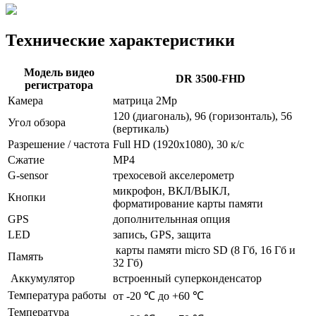
Технические характеристики
Модель видео
DR 3500-FHD
регистратора
Камера
матрица 2Mp
120 (диагональ), 96 (горизонталь), 56
Угол обзора
(вертикаль)
Разрешение / частота
Full HD (1920x1080), 30 к/с
Сжатие
MP4
G-sensor
трехосевой акселерометр
микрофон, ВКЛ/ВЫКЛ,
Кнопки
форматирование карты памяти
GPS
дополнительнная опция
LED
запись, GPS, защита
карты памяти micro SD (8 Гб, 16 Гб и
Память
32 Гб)
Аккумулятор
встроенный суперконденсатор
Температура работы
от -20 ℃ до +60 ℃
Температура