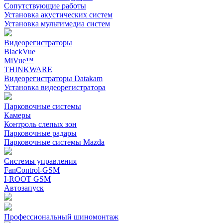
Сопутствующие работы
Установка акустических систем
Установка мультимедиа систем
Видеорегистраторы
BlackVue
MiVue™
THINKWARE
Видеорегистраторы Datakam
Установка видеорегистратора
Парковочные системы
Камеры
Контроль слепых зон
Парковочные радары
Парковочные системы Mazda
Системы управления
FanControl-GSM
I-ROOT GSM
Автозапуск
Профессиональный шиномонтаж