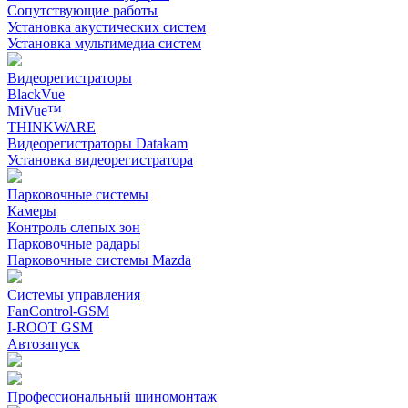
Сопутствующие работы
Установка акустических систем
Установка мультимедиа систем
Видеорегистраторы
BlackVue
MiVue™
THINKWARE
Видеорегистраторы Datakam
Установка видеорегистратора
Парковочные системы
Камеры
Контроль слепых зон
Парковочные радары
Парковочные системы Mazda
Системы управления
FanControl-GSM
I-ROOT GSM
Автозапуск
Профессиональный шиномонтаж