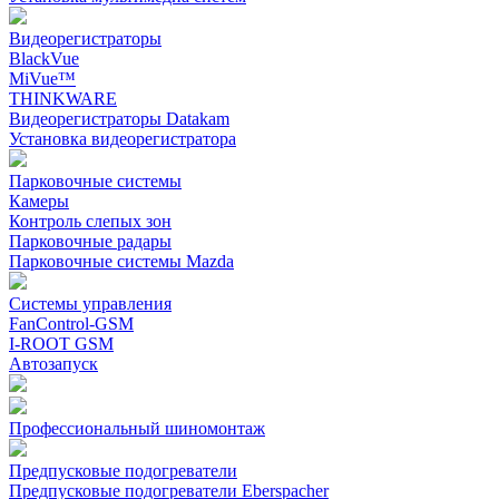
Видеорегистраторы
BlackVue
MiVue™
THINKWARE
Видеорегистраторы Datakam
Установка видеорегистратора
Парковочные системы
Камеры
Контроль слепых зон
Парковочные радары
Парковочные системы Mazda
Системы управления
FanControl-GSM
I-ROOT GSM
Автозапуск
Профессиональный шиномонтаж
Предпусковые подогреватели
Предпусковые подогреватели Eberspacher