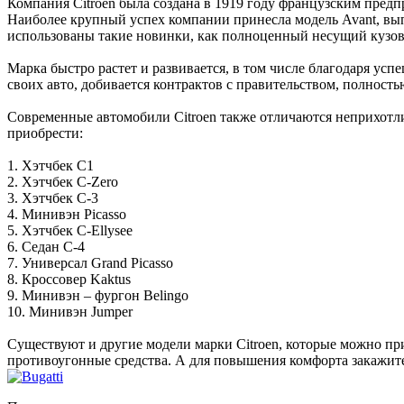
Компания Citroen была создана в 1919 году французским пред
Наиболее крупный успех компании принесла модель Avant, вып
использованы такие новинки, как полноценный несущий кузов,
Марка быстро растет и развивается, в том числе благодаря ус
своих авто, добивается контрактов с правительством, полнос
Современные автомобили Citroen также отличаются неприхотл
приобрести:
1. Хэтчбек С1
2. Хэтчбек С-Zero
3. Хэтчбек С-3
4. Минивэн Picasso
5. Хэтчбек С-Ellysee
6. Седан С-4
7. Универсал Grand Picasso
8. Кроссовер Kaktus
9. Минивэн – фургон Belingo
10. Минивэн Jumper
Существуют и другие модели марки Citroen, которые можно пр
противоугонные средства. А для повышения комфорта закажит