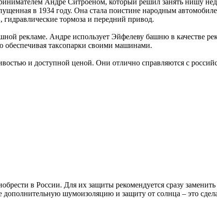
принимателем Андре Ситроеном, который решил занять нишу нед
ущенная в 1934 году. Она стала поистине народным автомобиле
 гидравлические тормоза и передний привод.
пешной рекламе. Андре использует Эйфелеву башню в качестве ре
тью обеспечивая таксопарки своими машинами.
ивостью и доступной ценой. Они отлично справляются с росси
иобрести в России. Для их защиты рекомендуется сразу замени
е дополнительную шумоизоляцию и защиту от солнца – это сдел